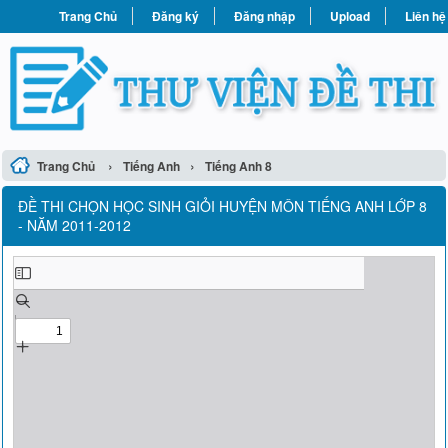
Trang Chủ
Đăng ký
Đăng nhập
Upload
Liên hệ
›
›
Trang Chủ
Tiếng Anh
Tiếng Anh 8
ĐỀ THI CHỌN HỌC SINH GIỎI HUYỆN MÔN TIẾNG ANH LỚP 8
- NĂM 2011-2012