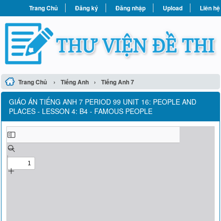
Trang Chủ
Đăng ký
Đăng nhập
Upload
Liên hệ
›
›
Trang Chủ
Tiếng Anh
Tiếng Anh 7
GIÁO ÁN TIẾNG ANH 7 PERIOD 99 UNIT 16: PEOPLE AND
PLACES - LESSON 4: B4 - FAMOUS PEOPLE