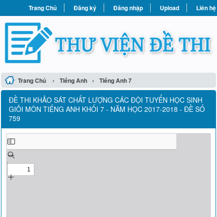
Trang Chủ
Đăng ký
Đăng nhập
Upload
Liên hệ
›
›
Trang Chủ
Tiếng Anh
Tiếng Anh 7
ĐỀ THI KHẢO SÁT CHẤT LƯỢNG CÁC ĐỘI TUYỂN HỌC SINH
GIỎI MÔN TIẾNG ANH KHỐI 7 - NĂM HỌC 2017-2018 - ĐỀ SỐ
759