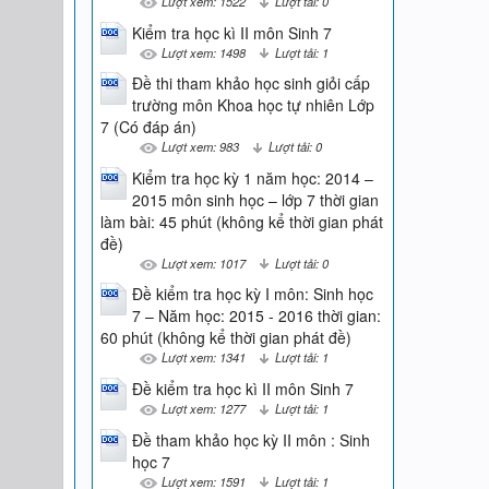
Lượt xem: 1522
Lượt tải: 0
Kiểm tra học kì II môn Sinh 7
Lượt xem: 1498
Lượt tải: 1
Đề thi tham khảo học sinh giỏi cấp
trường môn Khoa học tự nhiên Lớp
7 (Có đáp án)
Lượt xem: 983
Lượt tải: 0
Kiểm tra học kỳ 1 năm học: 2014 –
2015 môn sinh học – lớp 7 thời gian
làm bài: 45 phút (không kể thời gian phát
đề)
Lượt xem: 1017
Lượt tải: 0
Đề kiểm tra học kỳ I môn: Sinh học
7 – Năm học: 2015 - 2016 thời gian:
60 phút (không kể thời gian phát đề)
Lượt xem: 1341
Lượt tải: 1
Đề kiểm tra học kì II môn Sinh 7
Lượt xem: 1277
Lượt tải: 1
Đề tham khảo học kỳ II môn : Sinh
học 7
Lượt xem: 1591
Lượt tải: 1