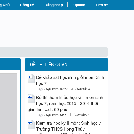
g Chủ
Đăng ký
Đăng nhập
Upload
Liên hệ
ĐỀ THI LIÊN QUAN
Đề khảo sát học sinh giỏi môn: Sinh
học 7
Lượt xem: 5720
Lượt tải: 3
Đề thi tham khảo học kì II môn sinh
học 7, năm học 2015 - 2016 thời
gian làm bài : 60 phút
Lượt xem: 909
Lượt tải: 2
Kiểm tra học kỳ II môn: Sinh học 7 -
Trường THCS Hồng Thủy