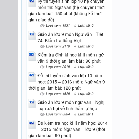
Kỳ thi tuyển sinh lớp 10 hệ chuyên
môn thi: Ngữ văn (hệ chuyên) thời
gian làm bài: 150 phút (không kể thời
gian giao đề)
Lượt xem: 1931
Lượt tải: 0
Giáo án lớp 9 môn Ngữ văn - Tiết
74: Kiểm tra tiếng Việt
Lượt xem: 2118
Lượt tải: 0
Kiểm tra định kì học kì II môn ngữ
văn 9 thời gian làm bài : 90 phút
Lượt xem: 2919
Lượt tải: 0
Đề thi tuyển sinh vào lớp 10 năm
học: 2015 – 2016 môn: Ngữ văn 9
thời gian làm bài: 120 phút
Lượt xem: 1629
Lượt tải: 0
Giáo án lớp 9 môn ngữ văn - Nghị
luận xã hội về tinh thần tự học
Lượt xem: 3884
Lượt tải: 1
Đề kiểm tra học kì II năm học: 2014
– 2015 môn: Ngữ văn – lớp 9 (thời
gian làm bài: 90 phút)