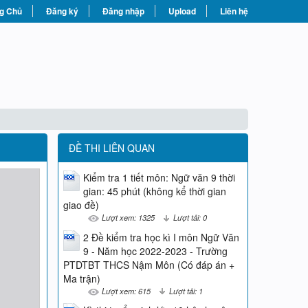
g Chủ
Đăng ký
Đăng nhập
Upload
Liên hệ
ĐỀ THI LIÊN QUAN
Kiểm tra 1 tiết môn: Ngữ văn 9 thời
gian: 45 phút (không kể thời gian
giao đề)
Lượt xem: 1325
Lượt tải: 0
2 Đề kiểm tra học kì I môn Ngữ Văn
9 - Năm học 2022-2023 - Trường
PTDTBT THCS Nậm Môn (Có đáp án +
Ma trận)
Lượt xem: 615
Lượt tải: 1