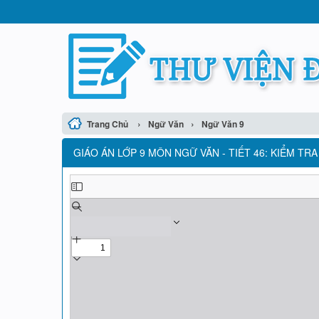
›
›
Trang Chủ
Ngữ Văn
Ngữ Văn 9
GIÁO ÁN LỚP 9 MÔN NGỮ VĂN - TIẾT 46: KIỂM TRA