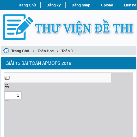
Trang Chủ
Đăng ký
Đăng nhập
Upload
Liên hệ
›
›
Trang Chủ
Toán Học
Toán 9
GIẢI 15 BÀI TOÁN APMOPS 2016