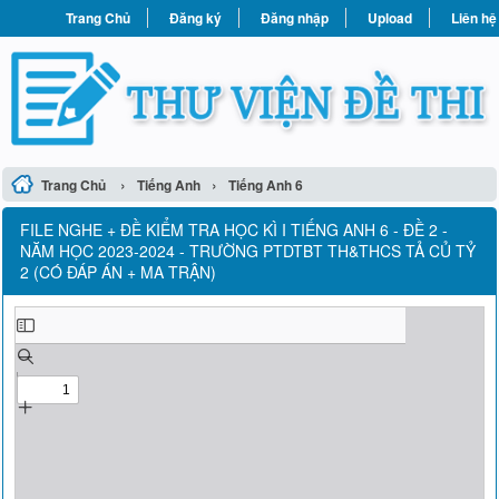
Trang Chủ
Đăng ký
Đăng nhập
Upload
Liên hệ
›
›
Trang Chủ
Tiếng Anh
Tiếng Anh 6
FILE NGHE + ĐỀ KIỂM TRA HỌC KÌ I TIẾNG ANH 6 - ĐỀ 2 -
NĂM HỌC 2023-2024 - TRƯỜNG PTDTBT TH&THCS TẢ CỦ TỶ
2 (CÓ ĐÁP ÁN + MA TRẬN)