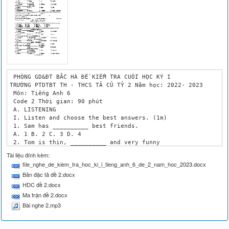
 PHÒNG GD&ĐT BẮC HÀ ĐỀ KIỂM TRA CUỐI HỌC KỲ I 

TRƯỜNG PTDTBT TH - THCS TẢ CỦ TỶ 2 Năm học: 2022- 2023

 Môn: Tiếng Anh 6

 Code 2 Thời gian: 90 phút

 A. LISTENING

 I. Listen and choose the best answers. (1m) 

 1. Sam has __________ best friends.

 A. 1 B. 2 C. 3 D. 4

 2. Tom is thin, __________ and very funny

 A. tall B. short C. fat D. small

Tài liệu đính kèm:
 3. People like __________to Tom.

file_nghe_de_kiem_tra_hoc_ki_i_tieng_anh_6_de_2_nam_hoc_2023.docx
 A. listening B. speaking C. talking D. playing

Bản đặc tả đề 2.docx
 4. Henry is __________and big fat.

 A. short B. thin C. slim D. tall

HDC đề 2.docx
 5. Daisy is __________

Ma trận đề 2.docx
 A. confident B. active C. friendly D. hard - working

Bài nghe 2.mp3
 II. Listen and fill each of the gaps with NO MORE THAN ONE WO
 1. They are very excited to _______________ for Tet. 

 2. He will sweep the floor and his brother will ____________ 