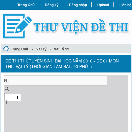
Trang Chủ
Đăng ký
Đăng nhập
Upload
Liên hệ
›
›
Trang Chủ
Vật Lý
Vật Lý 12
ÐỀ THI THỬTUYỂN SINH ĐẠI HỌC NĂM 2016 - ĐỀ 01 MÔN
THI : VẬT LÝ (THỜI GIAN LÀM BÀI : 90 PHÚT)