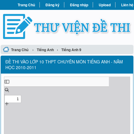
Trang Chủ
Đăng ký
Đăng nhập
Upload
Liên hệ
›
›
Trang Chủ
Tiếng Anh
Tiếng Anh 9
ĐỀ THI VÀO LỚP 10 THPT CHUYÊN MÔN TIẾNG ANH - NĂM
HỌC 2010-2011