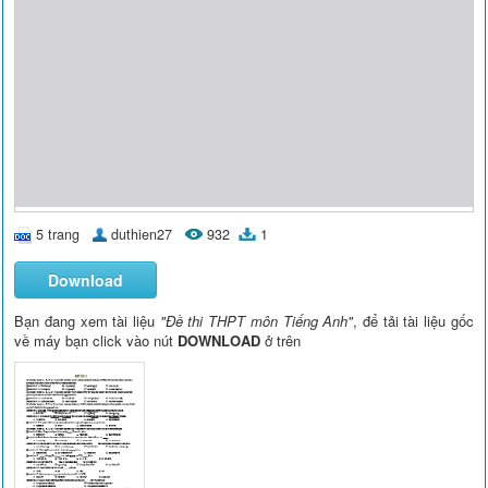
5 trang
duthien27
932
1
Download
Bạn đang xem tài liệu
"Đề thi THPT môn Tiếng Anh"
, để tải tài liệu gốc
về máy bạn click vào nút
DOWNLOAD
ở trên