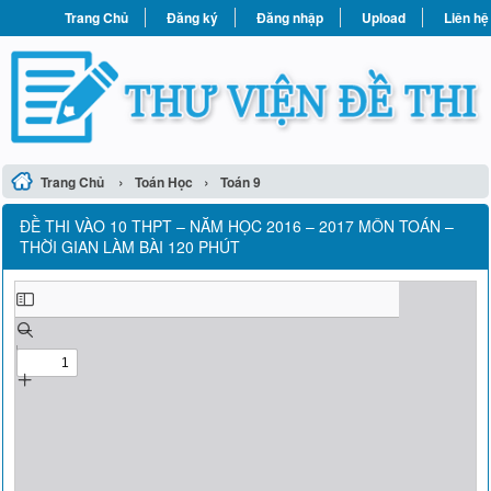
Trang Chủ
Đăng ký
Đăng nhập
Upload
Liên hệ
›
›
Trang Chủ
Toán Học
Toán 9
ĐỀ THI VÀO 10 THPT – NĂM HỌC 2016 – 2017 MÔN TOÁN –
THỜI GIAN LÀM BÀI 120 PHÚT