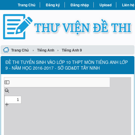
Trang Chủ
Đăng ký
Đăng nhập
Upload
Liên hệ
›
›
Trang Chủ
Tiếng Anh
Tiếng Anh 9
ĐỀ THI TUYỂN SINH VÀO LỚP 10 THPT MÔN TIẾNG ANH LỚP
9 - NĂM HỌC 2016-2017 - SỞ GD&ĐT TÂY NINH