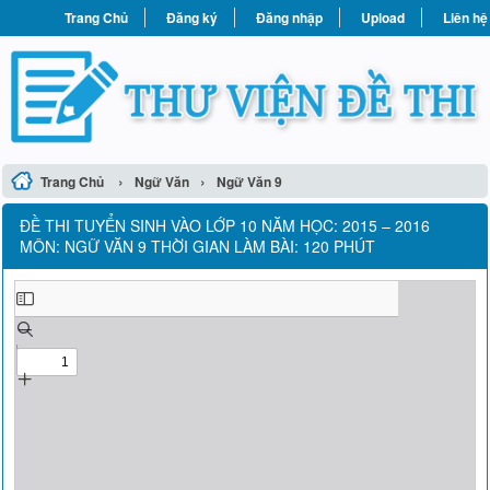
Trang Chủ
Đăng ký
Đăng nhập
Upload
Liên hệ
›
›
Trang Chủ
Ngữ Văn
Ngữ Văn 9
ĐỀ THI TUYỂN SINH VÀO LỚP 10 NĂM HỌC: 2015 – 2016
MÔN: NGỮ VĂN 9 THỜI GIAN LÀM BÀI: 120 PHÚT