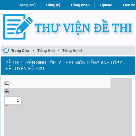
Trang Chủ
Đăng ký
Đăng nhập
Upload
Liên hệ
›
›
Trang Chủ
Tiếng Anh
Tiếng Anh 9
ĐỀ THI TUYỂN SINH LỚP 10 THPT MÔN TIẾNG ANH LỚP 9 -
ĐỀ LUYỆN SỐ 1021