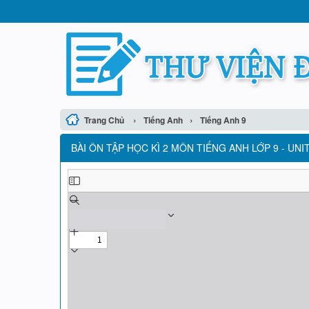
›
›
Trang Chủ
Tiếng Anh
Tiếng Anh 9
BÀI ÔN TẬP HỌC KÌ 2 MÔN TIẾNG ANH LỚP 9 - UNI