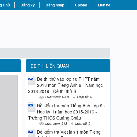
g Chủ
Đăng ký
Đăng nhập
Upload
Liên hệ
ĐỀ THI LIÊN QUAN
Đề thi thử vào lớp 10 THPT năm
2018 môn Tiếng Anh 9 - Năm học
2018-2019 - Đề thi thử B
Lượt xem: 1028
Lượt tải: 0
Đề kiểm tra môn Tiếng Anh Lớp 9 -
Học kỳ II năm học 2015-2016 -
Trường THCS Quảng Châu
Lượt xem: 913
Lượt tải: 0
Đề kiểm tra Viết lần 1 môn Tiếng