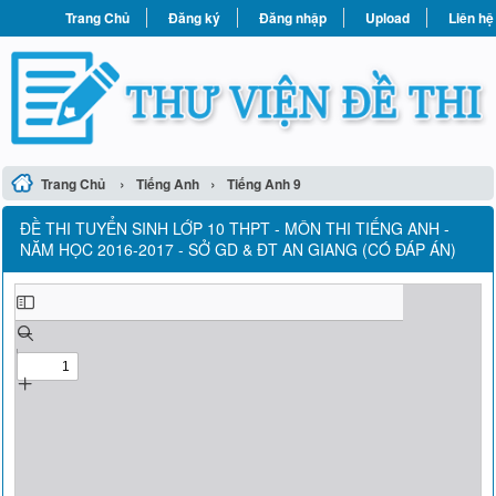
Trang Chủ
Đăng ký
Đăng nhập
Upload
Liên hệ
›
›
Trang Chủ
Tiếng Anh
Tiếng Anh 9
ĐỀ THI TUYỂN SINH LỚP 10 THPT - MÔN THI TIẾNG ANH -
NĂM HỌC 2016-2017 - SỞ GD & ĐT AN GIANG (CÓ ĐÁP ÁN)