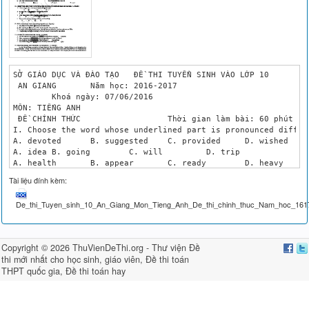
SỞ GIÁO DỤC VÀ ĐÀO TẠO 	 ĐỀ THI TUYỂN SINH VÀO LỚP 10 

 AN GIANG	Năm học: 2016-2017

	Khoá ngày: 07/06/2016

MÔN: TIẾNG ANH 

 ĐỀ CHÍNH THỨC	 	 	Thời gian làm bài: 60 phút (Không kể thời gian phát đề)

I. Choose the word whose underlined part is pronounced differ
A. devoted	B. suggested	C. provided	D. wished 

A. idea	B. going	C. will 	D. trip

A. health	B. appear	C. ready	D. heavy 

A. that	B. their	C. the	D. thank

Tài liệu đính kèm:
II. Choose the word or phrase that best fits the blank in eac
The party will finish ........................ 9 p.m and 9.30

De_thi_Tuyen_sinh_10_An_Giang_Mon_Tieng_Anh_De_thi_chinh_thuc_Nam_hoc_161
A. among	B. at	C. between	D. from

We ........................ this computer for over ten years.

A. have used	B. were using	C. used	D. are using

Tradionally, the Ao dai ........................ by both men a
Copyright © 2026 ThuVienDeThi.org -
Thư viện Đề
A. frequently wore	B. was frequently worn C. was frequently wearing	 D. has frequently worn

thi mới nhất cho học sinh, giáo viên
,
Đề thi toán
My siser studied hard,	 ........................ she completed her exam successfully .

THPT quốc gia
,
Đề thi toán hay
A. although	B. but	C. because	D. so

Your sister works in a foreign company, ......................
A. isn't	B. didn't	C. wasn't	D. doesn't

"I think we should take a shower instead of a bath to save en