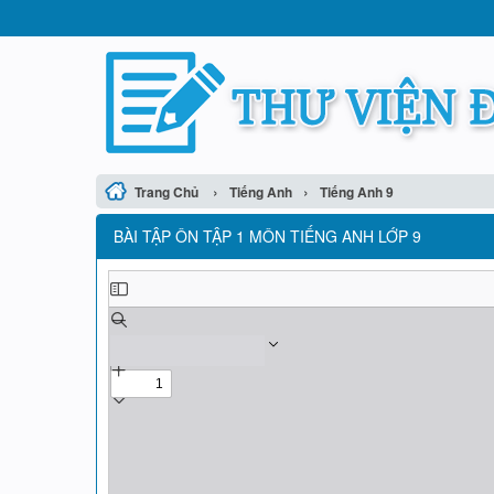
›
›
Trang Chủ
Tiếng Anh
Tiếng Anh 9
BÀI TẬP ÔN TẬP 1 MÔN TIẾNG ANH LỚP 9