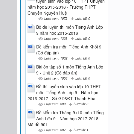
tuyển sinh vào lớp 10 THPT Chuyên
năm học 2015-2016 - Trường THPT
Chuyên Nguyễn Huệ
Lượt xem: 1072
Lượt tải: 0
Bộ đề luyện thi môn Tiếng Anh Lớp
9 năm học 2015-2016
Lượt xem: 1323
Lượt tải: 0
Đề kiểm tra môn Tiếng Anh Khối 9
(Có đáp án)
Lượt xem: 1032
Lượt tải: 0
Bài ôn tập số 1 môn Tiếng Anh Lớp
9 - Unit 2 (Có đáp án)
Lượt xem: 1058
Lượt tải: 0
Đề thi tuyển sinh vào lớp 10 THPT
môn Tiếng Anh Lớp 9 - Năm học
2016-2017 - Sở GD&ĐT Thanh Hóa
Lượt xem: 809
Lượt tải: 0
Đề kiểm tra Tháng 9+10 môn Tiếng
Anh Lớp 9 - Năm học 2017-2018 -
Mã đề 901
Lượt xem: 807
Lượt tải: 1