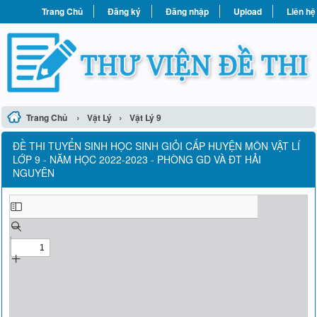
Trang Chủ
Đăng ký
Đăng nhập
Upload
Liên hệ
›
›
Trang Chủ
Vật Lý
Vật Lý 9
ĐỀ THI TUYỂN SINH HỌC SINH GIỎI CẤP HUYỆN MÔN VẬT LÍ
LỚP 9 - NĂM HỌC 2022-2023 - PHÒNG GD VÀ ĐT HẢI
NGUYÊN