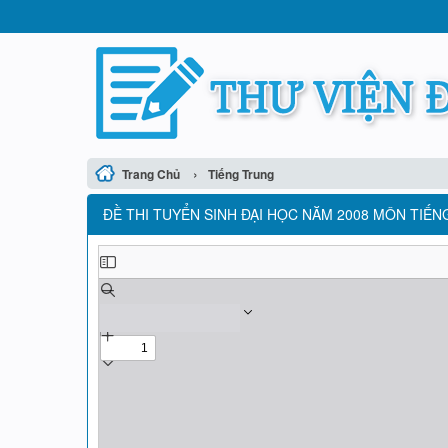
›
Trang Chủ
Tiếng Trung
ĐỀ THI TUYỂN SINH ĐẠI HỌC NĂM 2008 MÔN TIẾNG