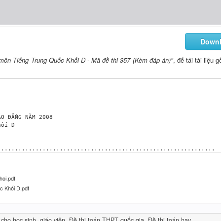
Down
 môn Tiếng Trung Quốc Khối D - Mã đề thi 357 (Kèm đáp án)"
, để tải tài liệu
O ĐẲNG NĂM 2008 

ối D 

.............................................................. 

........................................................... 

ẾN CÂU 80) DÀNH CHO TẤT CẢ THÍ SINH. 

 A hoặc B, C, D) điền vào chỗ trống. 

oi.pdf
盼望 là: ______. 

c Khối D.pdf
àng D. pànwāng 

仿佛 là: ______. 

 D. făngfu 

胡同 là: ______. 

 cho học sinh, giáo viên
,
Đề thi toán THPT quốc gia
,
Đề thi toán hay
 D. hùtong 
