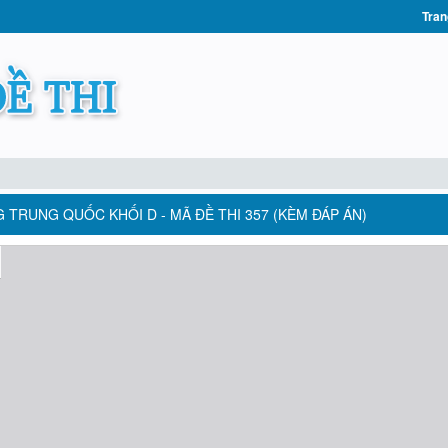
Tran
 TRUNG QUỐC KHỐI D - MÃ ĐỀ THI 357 (KÈM ĐÁP ÁN)