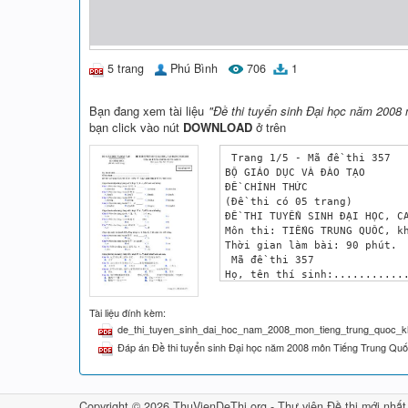
5 trang
Phú Bình
706
1
Bạn đang xem tài liệu
"Đề thi tuyển sinh Đại học năm 2008
bạn click vào nút
DOWNLOAD
ở trên
 Trang 1/5 - Mã đề thi 357 

BỘ GIÁO DỤC VÀ ĐÀO TẠO 

ĐỀ CHÍNH THỨC 

(Đề thi có 05 trang) 

ĐỀ THI TUYỂN SINH ĐẠI HỌC, CA
Môn thi: TIẾNG TRUNG QUỐC, kh
Thời gian làm bài: 90 phút. 

 Mã đề thi 357 

Họ, tên thí sinh:............
Số báo danh:.................
ĐỀ THI GỒM 80 CÂU (TỪ CÂU 1 Đ
Tài liệu đính kèm:
Chọn thanh điệu đúng (ứng với
de_thi_tuyen_sinh_dai_hoc_nam_2008_mon_tieng_trung_quoc_kh
Câu 1: Phiên âm đúng của từ 
Đáp án Đề thi tuyển sinh Đại học năm 2008 môn Tiếng Trung Quố
A. pānwāng B. pānwàng C. pànw
Câu 2: Phiên âm đúng của từ 
A. fāngfú B. făngfú C. fángfù
Câu 3: Phiên âm đúng của từ 
Copyright © 2026 ThuVienDeThi.org -
Thư viện Đề thi mới nhất
A. hútōng B. hútong C. hútóng