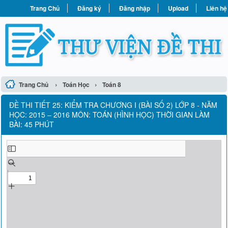
Trang Chủ
Đăng ký
Đăng nhập
Upload
Liên hệ
›
›
Trang Chủ
Toán Học
Toán 8
ĐỀ THI TIẾT 25: KIỂM TRA CHƯƠNG I (BÀI SỐ 2) LỚP 8 - NĂM
HỌC: 2015 – 2016 MÔN: TOÁN (HÌNH HỌC) THỜI GIAN LÀM
BÀI: 45 PHÚT