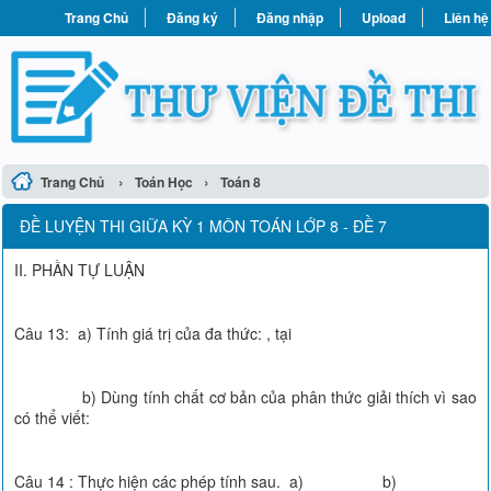
Trang Chủ
Đăng ký
Đăng nhập
Upload
Liên hệ
›
›
Trang Chủ
Toán Học
Toán 8
ĐỀ LUYỆN THI GIỮA KỲ 1 MÔN TOÁN LỚP 8 - ĐỀ 7
II. PHẦN TỰ LUẬN
Câu 13: a) Tính giá trị của đa thức: , tại
b) Dùng tính chất cơ bản của phân thức giải thích vì sao
có thể viết:
Câu 14 : Thực hiện các phép tính sau. a) b)