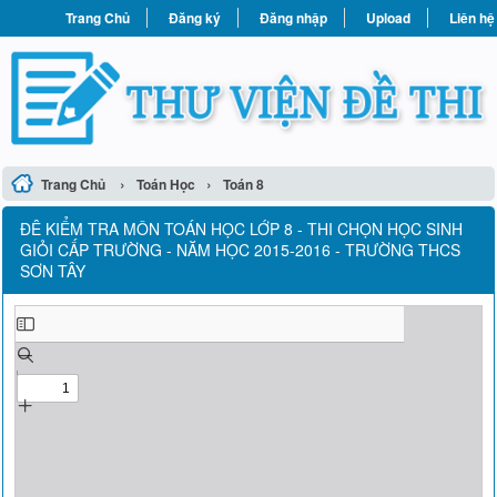
Trang Chủ
Đăng ký
Đăng nhập
Upload
Liên hệ
›
›
Trang Chủ
Toán Học
Toán 8
ĐÊ KIỂM TRA MÔN TOÁN HỌC LỚP 8 - THI CHỌN HỌC SINH
GIỎI CẤP TRƯỜNG - NĂM HỌC 2015-2016 - TRƯỜNG THCS
SƠN TÂY