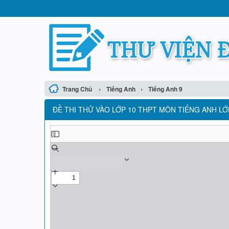
›
›
Trang Chủ
Tiếng Anh
Tiếng Anh 9
ĐỀ THI THỬ VÀO LỚP 10 THPT MÔN TIẾNG ANH LỚP