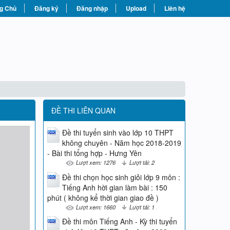
g Chủ
Đăng ký
Đăng nhập
Upload
Liên hệ
ĐỀ THI LIÊN QUAN
Đề thi tuyển sinh vào lớp 10 THPT
không chuyên - Năm học 2018-2019
- Bài thi tổng hợp - Hưng Yên
Lượt xem: 1276
Lượt tải: 2
Đề thi chọn học sinh giỏi lớp 9 môn :
Tiếng Anh hời gian làm bài : 150
phút ( không kể thời gian giao đề )
Lượt xem: 1660
Lượt tải: 1
Đề thi môn Tiếng Anh - Kỳ thi tuyển