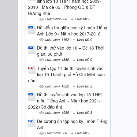
sinh lớp 10 THPT năm học 2009-
2010 - Mã đề 05 - Phòng GD & ĐT
Hương Khê
Lượt xem: 866
Lượt tải: 0
Đề kiểm tra giữa học kỳ I môn Tiếng
Anh Lớp 9 - Năm học 2017-2018
Lượt xem: 1163
Lượt tải: 0
Đề thi thử vào lớp 10 – Đề 18 Thời
gian: 60 phút
Lượt xem: 1380
Lượt tải: 0
Tuyển tập 11 đề thi tuyển sinh vào
lớp 10 Thành phố Hồ Chí Minh các
năm
Lượt xem: 1822
Lượt tải: 2
Đề thi tuyển sinh vào lớp 10 THPT
môn Tiếng Anh - Năm học 2021-
2022 (Có đáp án)
Lượt xem: 1938
Lượt tải: 3
Đề cương ôn tập học kỳ I môn Tiếng
Anh
Lượt xem: 960
Lượt tải: 0