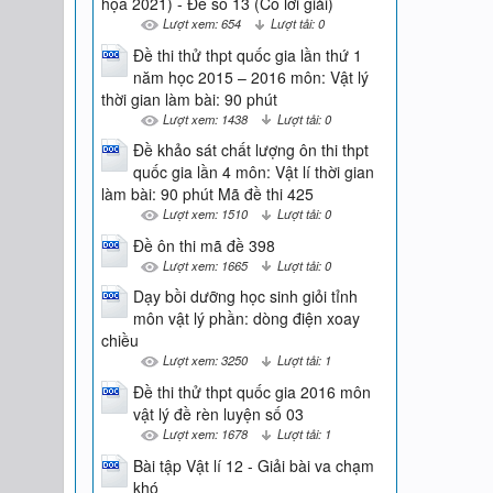
họa 2021) - Đề số 13 (Có lời giải)
Lượt xem: 654
Lượt tải: 0
Đề thi thử thpt quốc gia lần thứ 1
năm học 2015 – 2016 môn: Vật lý
thời gian làm bài: 90 phút
Lượt xem: 1438
Lượt tải: 0
Đề khảo sát chất lượng ôn thi thpt
quốc gia lần 4 môn: Vật lí thời gian
làm bài: 90 phút Mã đề thi 425
Lượt xem: 1510
Lượt tải: 0
Đề ôn thi mã đề 398
Lượt xem: 1665
Lượt tải: 0
Dạy bồi dưỡng học sinh giỏi tỉnh
môn vật lý phần: dòng điện xoay
chiều
Lượt xem: 3250
Lượt tải: 1
Đề thi thử thpt quốc gia 2016 môn
vật lý đề rèn luyện số 03
Lượt xem: 1678
Lượt tải: 1
Bài tập Vật lí 12 - Giải bài va chạm
khó