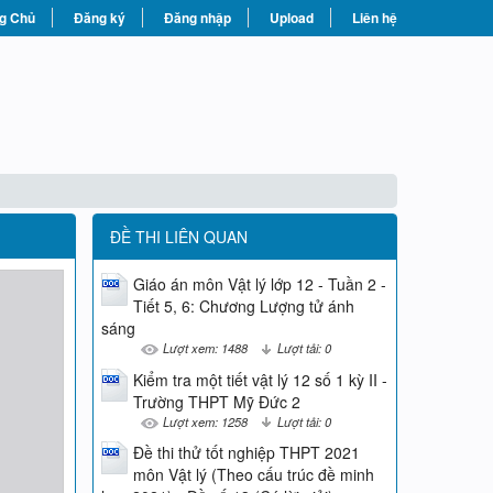
g Chủ
Đăng ký
Đăng nhập
Upload
Liên hệ
ĐỀ THI LIÊN QUAN
Giáo án môn Vật lý lớp 12 - Tuần 2 -
Tiết 5, 6: Chương Lượng tử ánh
sáng
Lượt xem: 1488
Lượt tải: 0
Kiểm tra một tiết vật lý 12 số 1 kỳ II -
Trường THPT Mỹ Đức 2
Lượt xem: 1258
Lượt tải: 0
Đề thi thử tốt nghiệp THPT 2021
môn Vật lý (Theo cấu trúc đề minh