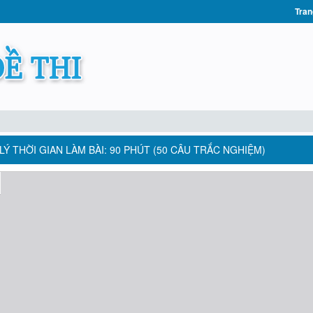
Tran
LÝ THỜI GIAN LÀM BÀI: 90 PHÚT (50 CÂU TRẮC NGHIỆM)