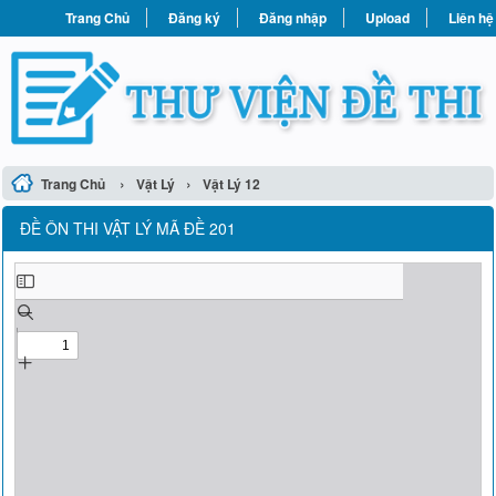
Trang Chủ
Đăng ký
Đăng nhập
Upload
Liên hệ
›
›
Trang Chủ
Vật Lý
Vật Lý 12
ĐỀ ÔN THI VẬT LÝ MÃ ĐỀ 201