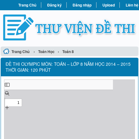
Trang Chủ
Đăng ký
Đăng nhập
Upload
Liên hệ
›
›
Trang Chủ
Toán Học
Toán 8
ĐỀ THI OLYMPIC MÔN: TOÁN – LỚP 8 NĂM HỌC 2014 – 2015
THỜI GIAN: 120 PHÚT