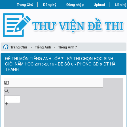
Trang Chủ
Đăng ký
Đăng nhập
Upload
Liên hệ
›
›
Trang Chủ
Tiếng Anh
Tiếng Anh 7
ĐỀ THI MÔN TIẾNG ANH LỚP 7 - KỲ THI CHỌN HỌC SINH
GIỎI NĂM HỌC 2015-2016 - ĐỀ SỐ 6 - PHÒNG GD & ĐT HÀ
THANH