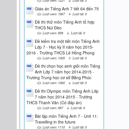
Lượt xem: 1221
Lượt tải: 0
Giáo án Tiếng Anh 7 tiết 64 đến 75
Lượt xem: 1967
Lượt tải: 0
Đề thi thử môn Tiếng Anh tổ hợp
THCS Núi Đèo
Lượt xem: 858
Lượt tải: 0
Đề kiểm tra một tiết môn Tiếng Anh
Lớp 7 - Học kỳ II năm học 2015-
2016 - Trường THCS Lê Hồng Phong
Lượt xem: 1005
Lượt tải: 0
Đề thi chọn học sinh giỏi môn Tiếng
Anh Lớp 7 năm học 2014-2015 -
Trương Trung học cơ sở Bằng Phúc
Lượt xem: 1060
Lượt tải: 0
Đề thi Olympic môn Tiếng Anh Lớp
7 năm học 2014-2015 - Trường
THCS Thanh Văn (Có đáp án)
Lượt xem: 997
Lượt tải: 0
Bài tập môn Tiếng Anh 7 - Unit 11:
Travelling in the future
Lượt xem: 1110
Lượt tải: 0