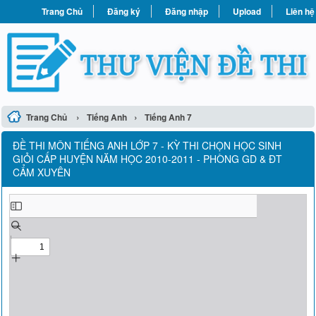
Trang Chủ
Đăng ký
Đăng nhập
Upload
Liên hệ
›
›
Trang Chủ
Tiếng Anh
Tiếng Anh 7
ĐỀ THI MÔN TIẾNG ANH LỚP 7 - KỲ THI CHỌN HỌC SINH
GIỎI CẤP HUYỆN NĂM HỌC 2010-2011 - PHÒNG GD & ĐT
CẨM XUYÊN