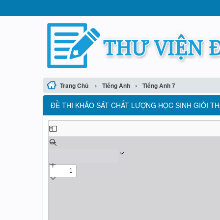
›
›
Trang Chủ
Tiếng Anh
Tiếng Anh 7
ĐỀ THI KHẢO SÁT CHẤT LƯỢNG HỌC SINH GIỎI THÁ