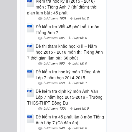
Kiểm tra học kỳ II (2015 - 2016)
môn : Tiếng Anh 7 (thí điểm) thời
gian làm bài : 45 phút
Lượt xem: 1601
Lượt tải: 2
Đề kiểm tra Viết 45 phút số 1 môn
Tiếng Anh 7
Lượt xem: 805
Lượt tải: 0
Đề thi tham khảo học kì II – Năm
học 2015 - 2016 môn thi: Tiếng Anh
7 thời gian làm bài: 60 phút
Lượt xem: 990
Lượt tải: 0
Đề kiểm tra học kỳ môn Tiếng Anh
Lớp 7 năm học 2014-2015
Lượt xem: 858
Lượt tải: 1
Đề kiểm tra định kỳ môn Anh Văn
Lớp 7 năm học 2015-2016 - Trường
THCS-THPT Đông Du
Lượt xem: 1304
Lượt tải: 0
Đề kiểm tra 45 phút lần 3 môn Tiếng
Anh Lớp 7 (Có đáp án)
Lượt xem: 948
Lượt tải: 0