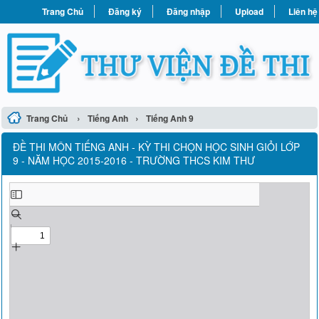
Trang Chủ
Đăng ký
Đăng nhập
Upload
Liên hệ
›
›
Trang Chủ
Tiếng Anh
Tiếng Anh 9
ĐỀ THI MÔN TIẾNG ANH - KỲ THI CHỌN HỌC SINH GIỎI LỚP
9 - NĂM HỌC 2015-2016 - TRƯỜNG THCS KIM THƯ