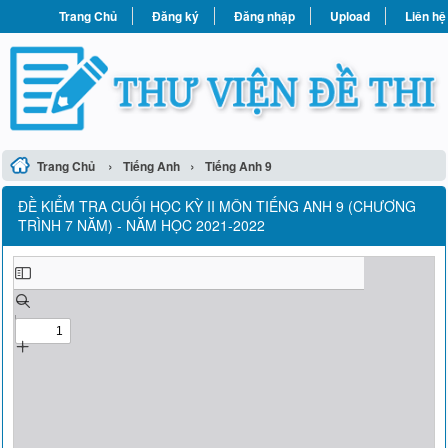
Trang Chủ
Đăng ký
Đăng nhập
Upload
Liên hệ
›
›
Trang Chủ
Tiếng Anh
Tiếng Anh 9
ĐỀ KIỂM TRA CUỐI HỌC KỲ II MÔN TIẾNG ANH 9 (CHƯƠNG
TRÌNH 7 NĂM) - NĂM HỌC 2021-2022