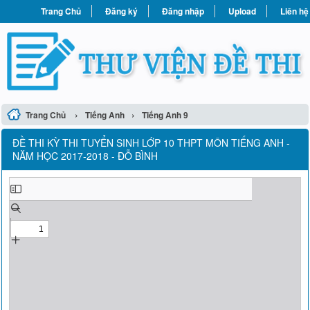
Trang Chủ
Đăng ký
Đăng nhập
Upload
Liên hệ
›
›
Trang Chủ
Tiếng Anh
Tiếng Anh 9
ĐỀ THI KỲ THI TUYỂN SINH LỚP 10 THPT MÔN TIẾNG ANH -
NĂM HỌC 2017-2018 - ĐỖ BÌNH