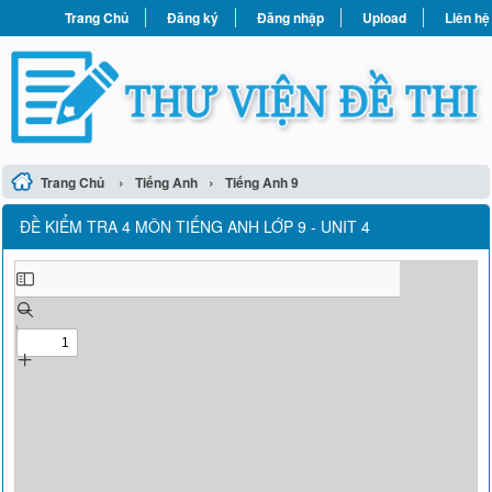
Trang Chủ
Đăng ký
Đăng nhập
Upload
Liên hệ
›
›
Trang Chủ
Tiếng Anh
Tiếng Anh 9
ĐỀ KIỂM TRA 4 MÔN TIẾNG ANH LỚP 9 - UNIT 4