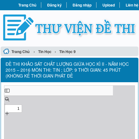
Trang Chủ
Đăng ký
Đăng nhập
Upload
Liên hệ
›
›
Trang Chủ
Tin Học
Tin Học 9
ĐỀ THI KHẢO SÁT CHẤT LƯỢNG GIỮA HỌC KÌ II - NĂM HỌC
2015 – 2016 MÔN THI: TIN ; LỚP: 9 THỜI GIAN: 45 PHÚT
(KHÔNG KỂ THỜI GIAN PHÁT ĐỀ