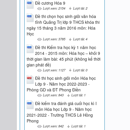
Đề cương Hóa 9
Lượt xem: 2154
Lượt tải: 2
Đề thi chọn học sinh giỏi văn hóa
tỉnh Quảng Trị lớp 9 THCS khóa thi
ngày 15 tháng 3 năm 2016 môn: Hóa
Học
Lượt xem: 3785
Lượt tải: 4
Đề thi Kiểm tra học kỳ 1 năm học
2014 - 2015 môn: Hóa học – khối 9
thời gian làm bài: 45 phút (không kể thời
gian phát đề)
Lượt xem: 1127
Lượt tải: 0
Đề thi học sinh giỏi môn Hóa học
Lớp 9 - Năm học 2022-2023 -
Phòng GD và ĐT Phong Điền
Lượt xem: 843
Lượt tải: 1
Đề kiểm tra đánh giá cuối học kì I
môn Hóa học Lớp 9 - Năm học
2021-2022 - Trường THCS Lê Hồng
Phong
Lượt xem: 842
Lượt tải: 1