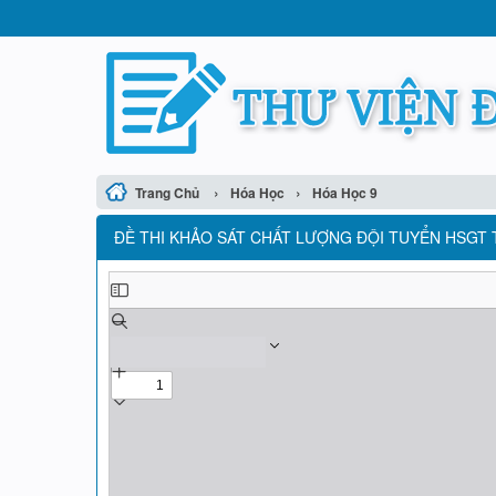
›
›
Trang Chủ
Hóa Học
Hóa Học 9
ĐỀ THI KHẢO SÁT CHẤT LƯỢNG ĐỘI TUYỂN HSGT T