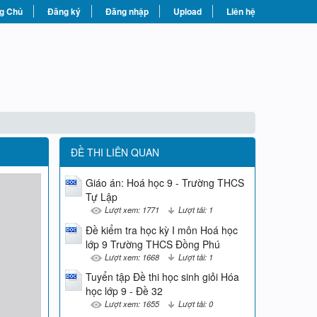
g Chủ
Đăng ký
Đăng nhập
Upload
Liên hệ
ĐỀ THI LIÊN QUAN
Giáo án: Hoá học 9 - Trường THCS
Tự Lập
Lượt xem: 1771
Lượt tải: 1
Đề kiểm tra học kỳ I môn Hoá học
lớp 9 Trường THCS Đồng Phú
Lượt xem: 1668
Lượt tải: 1
Tuyển tập Đề thi học sinh giỏi Hóa
học lớp 9 - Đề 32
Lượt xem: 1655
Lượt tải: 0