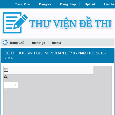
Trang Chủ
Đăng ký
Đăng nhập
Upload
Liên hệ
›
›
Trang Chủ
Toán Học
Toán 8
ĐỀ THI HỌC SINH GIỎI MÔN TOÁN LỚP 8 - NĂM HỌC 2013-
2014