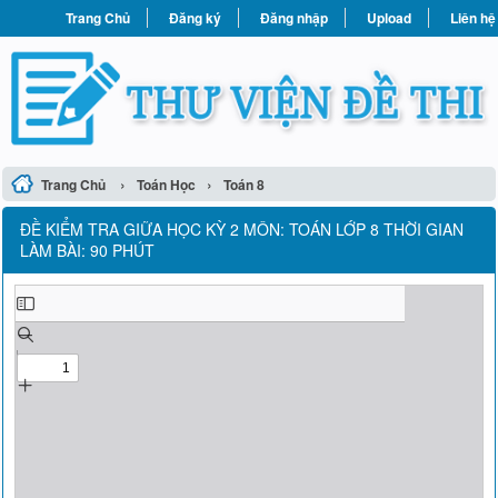
Trang Chủ
Đăng ký
Đăng nhập
Upload
Liên hệ
›
›
Trang Chủ
Toán Học
Toán 8
ĐỀ KIỂM TRA GIỮA HỌC KỲ 2 MÔN: TOÁN LỚP 8 THỜI GIAN
LÀM BÀI: 90 PHÚT