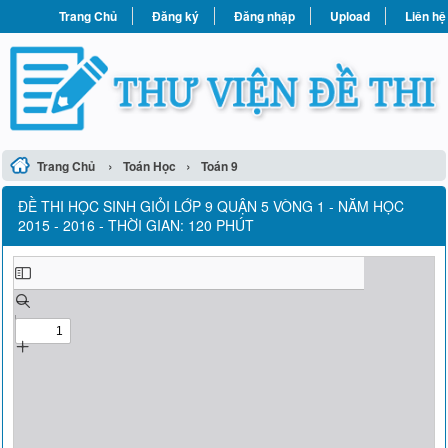
Trang Chủ
Đăng ký
Đăng nhập
Upload
Liên hệ
›
›
Trang Chủ
Toán Học
Toán 9
ĐỀ THI HỌC SINH GIỎI LỚP 9 QUẬN 5 VÒNG 1 - NĂM HỌC
2015 - 2016 - THỜI GIAN: 120 PHÚT