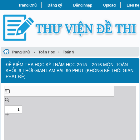
Trang Chủ
Đăng ký
Đăng nhập
Upload
Liên hệ
›
›
Trang Chủ
Toán Học
Toán 9
ĐỀ KIỂM TRA HỌC KỲ I NĂM HỌC 2015 – 2016 MÔN: TOÁN –
KHỐI: 9 THỜI GIAN LÀM BÀI: 90 PHÚT (KHÔNG KỂ THỜI GIAN
PHÁT ĐỀ)