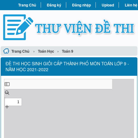
Trang Chủ
Đăng ký
Đăng nhập
Upload
Liên hệ
›
›
Trang Chủ
Toán Học
Toán 9
ĐỀ THI HỌC SINH GIỎI CẤP THÀNH PHỐ MÔN TOÁN LỚP 9 -
NĂM HỌC 2021-2022