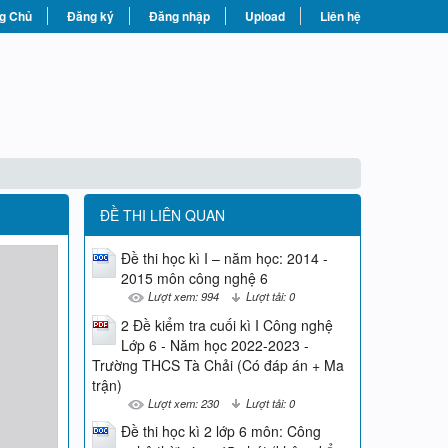
g Chủ
Đăng ký
Đăng nhập
Upload
Liên hệ
ĐỀ THI LIÊN QUAN
Đề thi học kì I – năm học: 2014 -
2015 môn công nghệ 6
Lượt xem: 994
Lượt tải: 0
2 Đề kiểm tra cuối kì I Công nghệ
Lớp 6 - Năm học 2022-2023 -
Trường THCS Tà Chải (Có đáp án + Ma
trận)
Lượt xem: 230
Lượt tải: 0
Đề thi học kì 2 lớp 6 môn: Công