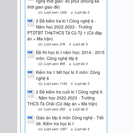
nghệ thời gian: 45 phút (không kể
thời gian giao đề)
Lượt xem: 1200
Lượt tải: 0
2 Đề kiểm tra kì I Công nghệ 6 -
Năm học 2022-2023 - Trường
PTDTBT TH&THCS Tả Củ Tỷ 1 (Có đáp
án + Ma trận)
Lượt xem: 276
Lượt tải: 0
Đề thi học kì I năm học: 2014 - 2015
môn: Công nghệ lớp 6
Lượt xem: 995
Lượt tải: 0
Kiểm tra 1 tiết học kì II môn: Công
nghệ 6
Lượt xem: 1134
Lượt tải: 0
2 Đề kiểm tra cuối kì I Công nghệ 6
- Năm học 2022-2023 - Trường
THCS Tà Chải (Có đáp án + Ma trận)
Lượt xem: 252
Lượt tải: 0
Giáo án lớp 6 môn Công nghệ - Tiết
36: Kiểm tra học kì I
Lượt xem: 1357
Lượt tải: 0