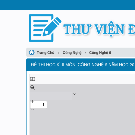
›
›
Trang Chủ
Công Nghệ
Công Nghệ 6
ĐỀ THI HỌC KÌ II MÔN: CÔNG NGHỆ 6 NĂM HỌC 201