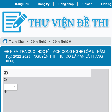
Trang Chủ
Đăng ký
Đăng nhập
Upload
Liên hệ
›
›
Trang Chủ
Công Nghệ
Công Nghệ 6
ĐỀ KIỂM TRA CUỐI HỌC KÌ I MÔN CÔNG NGHỆ LỚP 6 - NĂM
HỌC 2022-2023 - NGUYỄN THỊ THU (CÓ ĐÁP ÁN VÀ THANG
ĐIỂM)