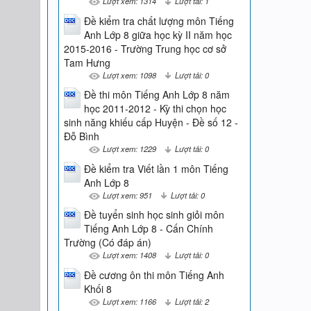
Lượt xem: 1314
Lượt tải: 1
Đề kiểm tra chất lượng môn Tiếng
Anh Lớp 8 giữa học kỳ II năm học
2015-2016 - Trường Trung học cơ sở
Tam Hưng
Lượt xem: 1098
Lượt tải: 0
Đề thi môn Tiếng Anh Lớp 8 năm
học 2011-2012 - Kỳ thi chọn học
sinh năng khiếu cấp Huyện - Đề số 12 -
Đỗ Bình
Lượt xem: 1229
Lượt tải: 0
Đề kiểm tra Viết lần 1 môn Tiếng
Anh Lớp 8
Lượt xem: 951
Lượt tải: 0
Đề tuyển sinh học sinh giỏi môn
Tiếng Anh Lớp 8 - Cấn Chính
Trường (Có đáp án)
Lượt xem: 1408
Lượt tải: 0
Đề cương ôn thi môn Tiếng Anh
Khối 8
Lượt xem: 1166
Lượt tải: 2