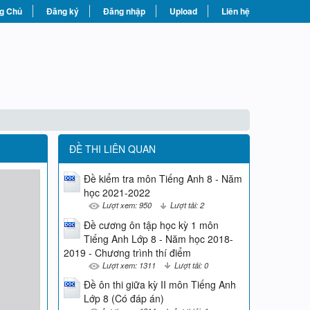
g Chủ
Đăng ký
Đăng nhập
Upload
Liên hệ
ĐỀ THI LIÊN QUAN
Đề kiểm tra môn Tiếng Anh 8 - Năm
học 2021-2022
Lượt xem: 950
Lượt tải: 2
Đề cương ôn tập học kỳ 1 môn
Tiếng Anh Lớp 8 - Năm học 2018-
2019 - Chương trình thí điểm
Lượt xem: 1311
Lượt tải: 0
Đề ôn thi giữa kỳ II môn Tiếng Anh
Lớp 8 (Có đáp án)