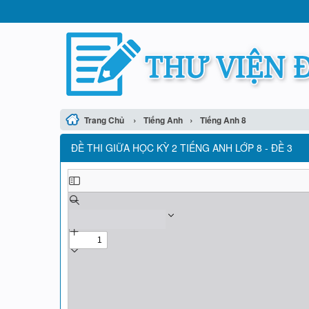
›
›
Trang Chủ
Tiếng Anh
Tiếng Anh 8
ĐỀ THI GIỮA HỌC KỲ 2 TIẾNG ANH LỚP 8 - ĐỀ 3