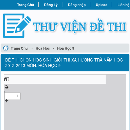
Trang Chủ
Đăng ký
Đăng nhập
Upload
Liên hệ
›
›
Trang Chủ
Hóa Học
Hóa Học 9
ĐỀ THI CHỌN HỌC SINH GIỎI THỊ XÃ HƯƠNG TRÀ NĂM HỌC
2012-2013 MÔN: HÓA HỌC 9