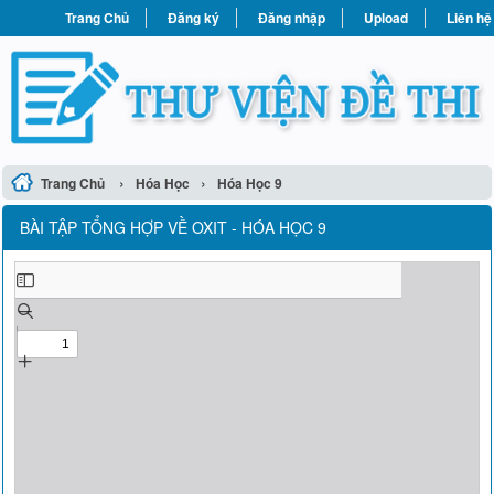
Trang Chủ
Đăng ký
Đăng nhập
Upload
Liên hệ
›
›
Trang Chủ
Hóa Học
Hóa Học 9
BÀI TẬP TỔNG HỢP VỀ OXIT - HÓA HỌC 9