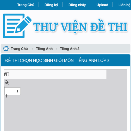
Trang Chủ
Đăng ký
Đăng nhập
Upload
Liên hệ
›
›
Trang Chủ
Tiếng Anh
Tiếng Anh 8
ĐỀ THI CHỌN HỌC SINH GIỎI MÔN TIẾNG ANH LỚP 8