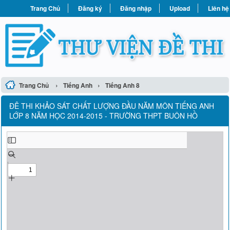
Trang Chủ
Đăng ký
Đăng nhập
Upload
Liên hệ
›
›
Trang Chủ
Tiếng Anh
Tiếng Anh 8
ĐÊ THI KHẢO SÁT CHẤT LƯỢNG ĐẦU NĂM MÔN TIẾNG ANH
LỚP 8 NĂM HỌC 2014-2015 - TRƯỜNG THPT BUÔN HỒ