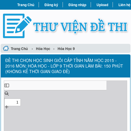
Trang Chủ
Đăng ký
Đăng nhập
Upload
Liên hệ
›
›
Trang Chủ
Hóa Học
Hóa Học 9
ĐỀ THI CHỌN HỌC SINH GIỎI CẤP TỈNH NĂM HỌC 2015 -
2016 MÔN: HÓA HỌC - LỚP 9 THỜI GIAN LÀM BÀI: 150 PHÚT
(KHÔNG KỂ THỜI GIAN GIAO ĐỀ)