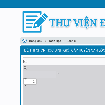
›
›
Trang Chủ
Toán Học
Toán 8
ĐỀ THI CHỌN HỌC SINH GIỎI CẤP HUYỆN CAN LỘC 