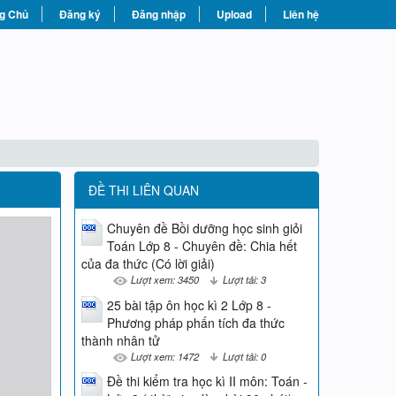
g Chủ
Đăng ký
Đăng nhập
Upload
Liên hệ
ĐỀ THI LIÊN QUAN
Chuyên đề Bồi dưỡng học sinh giỏi
Toán Lớp 8 - Chuyên đề: Chia hết
của đa thức (Có lời giải)
Lượt xem: 3450
Lượt tải: 3
25 bài tập ôn học kì 2 Lớp 8 -
Phương pháp phấn tích đa thức
thành nhân tử
Lượt xem: 1472
Lượt tải: 0
Đề thi kiểm tra học kì II môn: Toán -